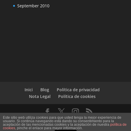
September 2010
Inici
Blog
Política de privacidad
Nota Legal
Política de cookies
Este sitio web utiliza cookies para que usted tenga la mejor experiencia de
Designed by
Elegant Themes
| Powered by
usuario. Si continúa navegando está dando su consentimiento para la
aceptación de las mencionadas cookies y la aceptación de nuestra
política de
WordPress
cookies
, pinche el enlace para mayor información.